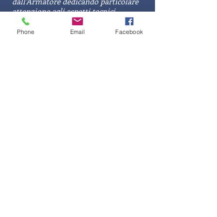
dall'Armatore dedicando particolare
attenzione agli aspetti tecnici,
logistici, meteo e, grazie ad un'attenta
pianificazione, alla sicurezza di bordo.
Phone
Email
Facebook
PREZZI
€ 4,00/MN + spese
(quotazione variabile in relazione al
tipo di trasferimento, alla stagione ed
all’equipaggio a bordo)