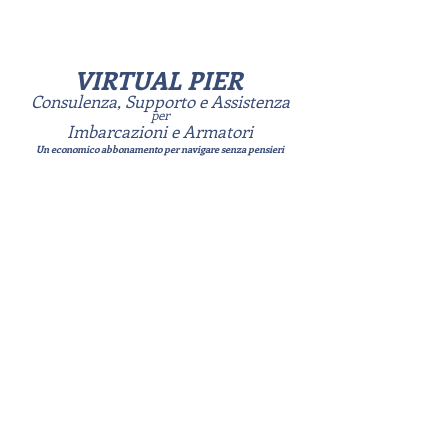
VIRTUAL PIER
Consulenza, Supporto e Assistenza
per
Imbarcazioni e Armatori
Un economico abbonamento per n
avigare senza pensieri
Grazie all’esperienza pluridecennale
acquisita nella gestione di imbarcazioni e di
trasferimenti con armatori ed
organizzazioni internazionali del settore
nautico, Antonio Nappi ha messo a punto
"Virtual Pier" una banchina virtuale dove le
imbarcazione da diporto possono usufruire
di supporto ed assistenza per brevi e lunghi
periodi per risolvere in modo semplice,
efficiente ed economico tutte le
problematiche tecniche dell'imbarcazione.
La barca è una fra le più belle cose di cui
godere ma richiede tempo, attenzione,
passione e denaro ed è utile avere al proprio
fiano un professionista del settore per