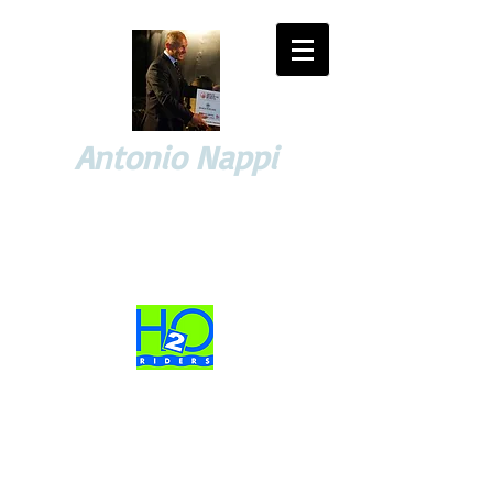
Antonio Nappi
YACHTING and SPORT EVENTS
Consulting and Managing
High-profile Sport & Business Projects Advisor
Business Partner
LAVORI, PROGETTI e PASSIONI di ieri e di oggi